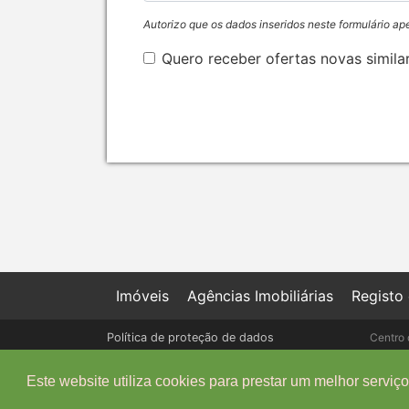
Autorizo que os dados inseridos neste formulário ap
Quero receber ofertas novas simila
Imóveis
Agências Imobiliárias
Registo
Política de proteção de dados
Centro 
Livro de Reclamações online
Este website utiliza cookies para prestar um melhor serviço 