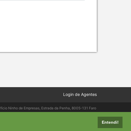
Login de Agentes
ifício Ninho de Empresas, Estrada da Penha, 8005-131 Faro
elepac.pt
Entendi!