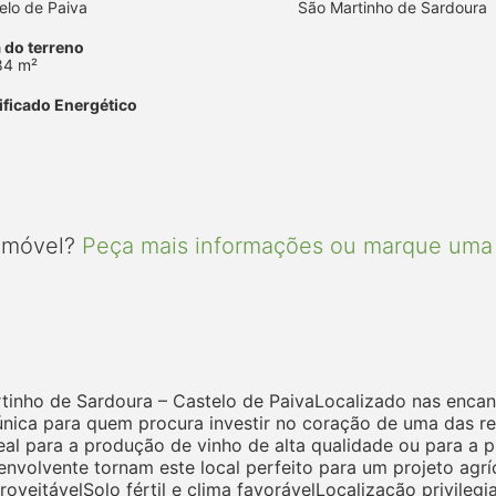
elo de Paiva
São Martinho de Sardoura
 do terreno
84 m²
ificado Energético
 imóvel?
Peça mais informações ou marque uma 
inho de Sardoura – Castelo de PaivaLocalizado nas encan
única para quem procura investir no coração de uma das r
ideal para a produção de vinho de alta qualidade ou para a p
envolvente tornam este local perfeito para um projeto agríc
oveitávelSolo fértil e clima favorávelLocalização privileg