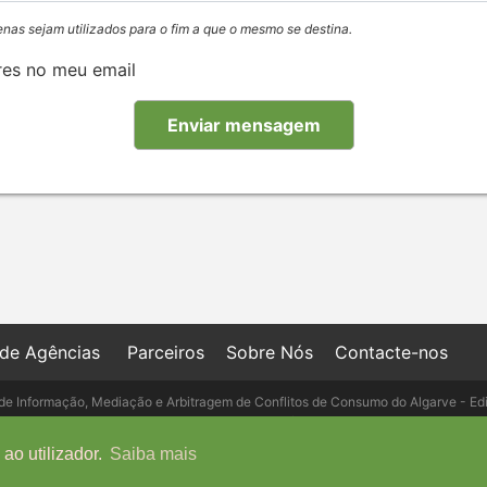
enas sejam utilizados para o fim a que o mesmo se destina.
res no meu email
 de Agências
Parceiros
Sobre Nós
Contacte-nos
de Informação, Mediação e Arbitragem de Conflitos de Consumo do Algarve - Ed
- Telefone: 289 823 135 cimaal@mail.t
ao utilizador.
Saiba mais
Copyright © IMO-PORTUGAL, 2026 - Powered by
IMO-GEST