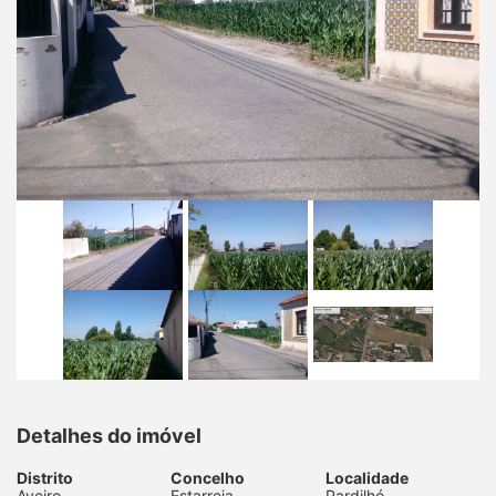
Detalhes do imóvel
Distrito
Concelho
Localidade
Aveiro
Estarreja
Pardilhó