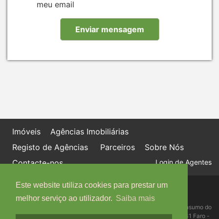
meu email
Imóveis
Agências Imobiliárias
Registo de Agências
Parceiros
Sobre Nós
Contacte-nos
Login de Agentes
Este website utiliza cookies para prestar um
Política de proteção de dados
Livro de Reclamações online
melhor serviço ao utilizador.
Saiba mais
Centro de Informação, Mediação e Arbitragem de Conflitos de Consumo do
Algarve - Edifício Ninho de Empresas, Estrada da Penha, 8005-131 Faro -