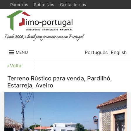
Parceiros
Sobre Nós
Contacte-nos
Desde 2006, o local para procurar casa em Portugal
Português
English
MENU
«Voltar
Terreno Rústico para venda, Pardilhó,
Estarreja, Aveiro