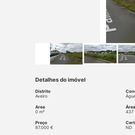
Detalhes do imóvel
Distrito
Con
Aveiro
Águ
Area
Área
0 m²
437
Preço
Cert
87.000 €
ND