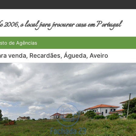
 2006, o local para procurar casa em Portugal
sto de Agências
ara venda, Recardães, Águeda, Aveiro