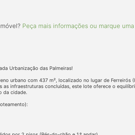
 imóvel?
Peça mais informações ou marque uma 
iada Urbanização das Palmeiras!
eno urbano com 437 m², localizado no lugar de Ferreirós 
 infraestruturas concluídas, este lote oferece o equilíbri
o da cidade.
Loteamento):
idos por 2 pisos (Rés-do-chão e 1.º andar)