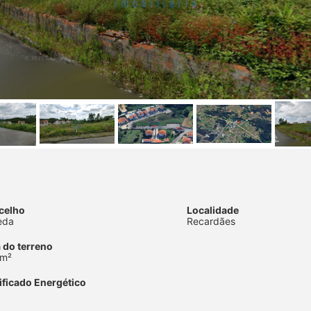
celho
Localidade
eda
Recardães
 do terreno
 m²
ificado Energético