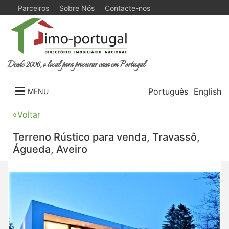
Parceiros
Sobre Nós
Contacte-nos
Desde 2006, o local para procurar casa em Portugal
Português
English
MENU
«Voltar
Terreno Rústico para venda, Travassô,
Águeda, Aveiro