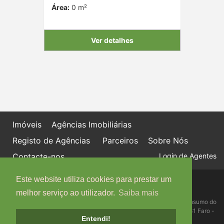
Área:
0 m²
Ver detalhes
Imóveis
Agências Imobiliárias
Registo de Agências
Parceiros
Sobre Nós
Contacte-nos
Login de Agentes
Este website utiliza cookies para prestar um
Política de proteção de dados
Livro de Reclamações online
melhor serviço ao utilizador.
Saiba mais
Centro de Informação, Mediação e Arbitragem de Conflitos de Consumo do
Algarve - Edifício Ninho de Empresas, Estrada da Penha, 8005-131 Faro -
Entendi!
Telefone: 289 823 135 cimaal@mail.telepac.pt