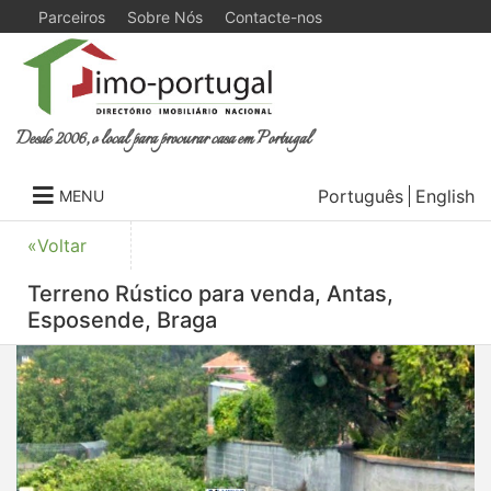
Parceiros
Sobre Nós
Contacte-nos
Desde 2006, o local para procurar casa em Portugal
Português
English
MENU
«Voltar
Terreno Rústico para venda, Antas,
Esposende, Braga