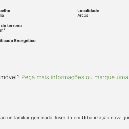
celho
Localidade
ia
Arcos
 do terreno
 m²
ificado Energético
 imóvel?
Peça mais informações ou marque uma 
ão unifamiliar geminada. Inserido em Urbanização nova, j