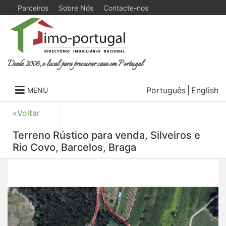
Parceiros
Sobre Nós
Contacte-nos
Desde 2006, o local para procurar casa em Portugal
Português
English
MENU
«Voltar
Terreno Rústico para venda, Silveiros e
Rio Covo, Barcelos, Braga