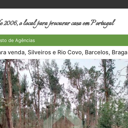
 2006, o local para procurar casa em Portugal
sto de Agências
ra venda, Silveiros e Rio Covo, Barcelos, Braga