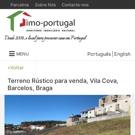
Parceiros
Sobre Nós
Contacte-nos
Desde 2006, o local para procurar casa em Portugal
Português
English
MENU
«Voltar
Terreno Rústico para venda, Vila Cova,
Barcelos, Braga