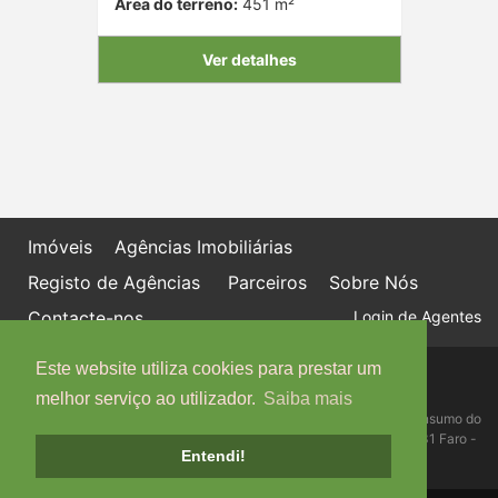
Área do terreno:
451 m²
Ver detalhes
Imóveis
Agências Imobiliárias
Registo de Agências
Parceiros
Sobre Nós
Contacte-nos
Login de Agentes
Este website utiliza cookies para prestar um
Política de proteção de dados
Livro de Reclamações online
melhor serviço ao utilizador.
Saiba mais
Centro de Informação, Mediação e Arbitragem de Conflitos de Consumo do
Algarve - Edifício Ninho de Empresas, Estrada da Penha, 8005-131 Faro -
Entendi!
Telefone: 289 823 135 cimaal@mail.telepac.pt