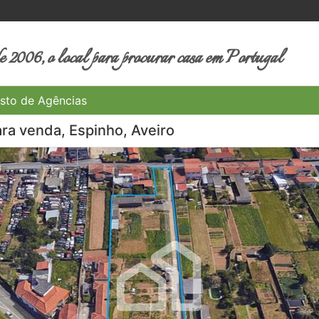
 2006, o local para procurar casa em Portugal
sto de Agências
ara venda, Espinho, Aveiro