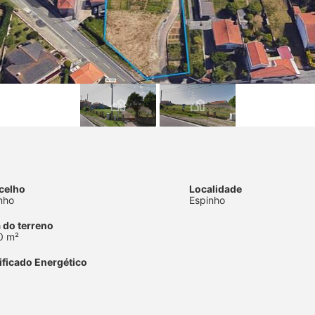
celho
Localidade
nho
Espinho
 do terreno
0 m²
ificado Energético