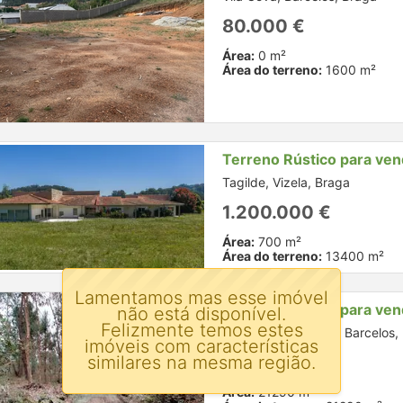
80.000 €
Área:
0 m²
Área do terreno:
1600 m²
Terreno Rústico para ve
Tagilde, Vizela, Braga
1.200.000 €
Área:
700 m²
Área do terreno:
13400 m²
Lamentamos mas esse imóvel
Terreno Rústico para ve
não está disponível.
Felizmente temos estes
Silveiros e Rio Covo, Barcelos,
imóveis com características
similares na mesma região.
95.000 €
Área:
21290 m²