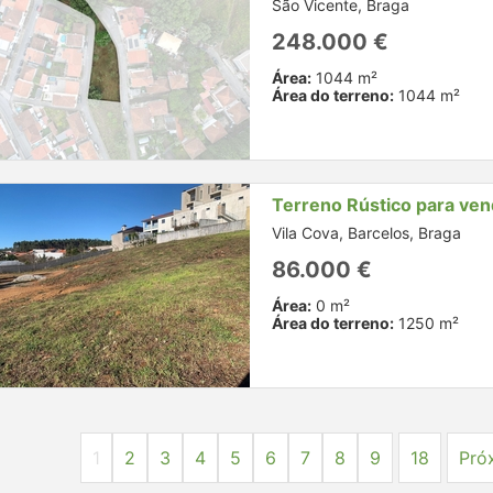
São Vicente, Braga
248.000 €
Área:
1044 m²
Área do terreno:
1044 m²
Terreno Rústico para ve
Vila Cova, Barcelos, Braga
86.000 €
Área:
0 m²
Área do terreno:
1250 m²
1
2
3
4
5
6
7
8
9
18
Pró