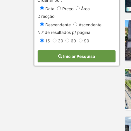
Ordenar por:
Data
Preço
Área
Direcção:
Descendente
Ascendente
N.º de resultados p/ página:
15
30
60
90
Iniciar Pesquisa