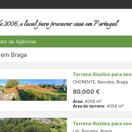
 2006, o local para procurar casa em Portugal
sto de Agências
o em Braga
Terreno Rústico para ve
CHORENTE, Barcelos, Braga
80.000 €
Área:
4056 m²
Área do terreno:
4056 m²
Terreno Rústico para ve
Lijó, Barcelos, Braga