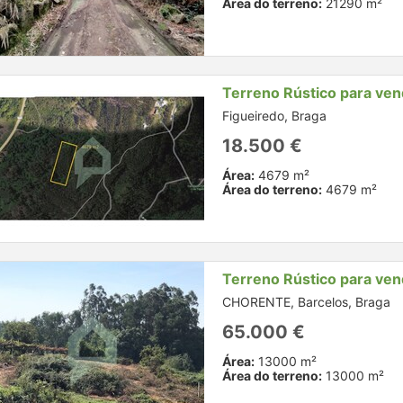
Área do terreno:
21290 m²
Terreno Rústico para ve
Figueiredo, Braga
18.500 €
Área:
4679 m²
Área do terreno:
4679 m²
Terreno Rústico para ve
CHORENTE, Barcelos, Braga
65.000 €
Área:
13000 m²
Área do terreno:
13000 m²