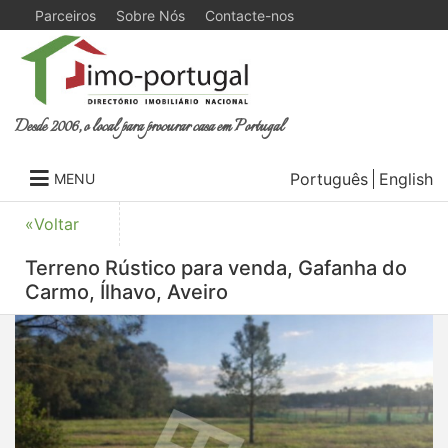
Parceiros
Sobre Nós
Contacte-nos
Desde 2006, o local para procurar casa em Portugal
Português
English
MENU
«Voltar
Terreno Rústico para venda, Gafanha do
Carmo, Ílhavo, Aveiro