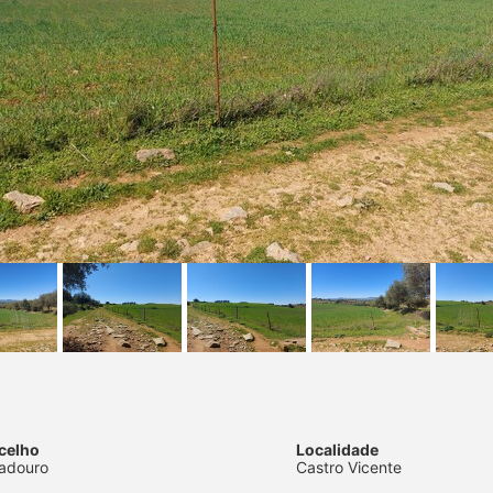
celho
Localidade
adouro
Castro Vicente