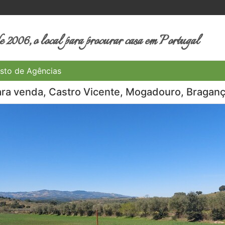
 2006, o local para procurar casa em Portugal
sto de Agências
ara venda, Castro Vicente, Mogadouro, Bragan