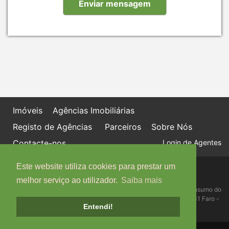
Imóveis
Agências Imobiliárias
Registo de Agências
Parceiros
Sobre Nós
Contacte-nos
Login de Agentes
Este website utiliza cookies para prestar um
Política de proteção de dados
Livro de Reclamações online
melhor serviço ao utilizador.
Saiba mais
Centro de Informação, Mediação e Arbitragem de Conflitos de Consumo do
Algarve - Edifício Ninho de Empresas, Estrada da Penha, 8005-131 Faro -
Entendi!
Telefone: 289 823 135 cimaal@mail.telepac.pt