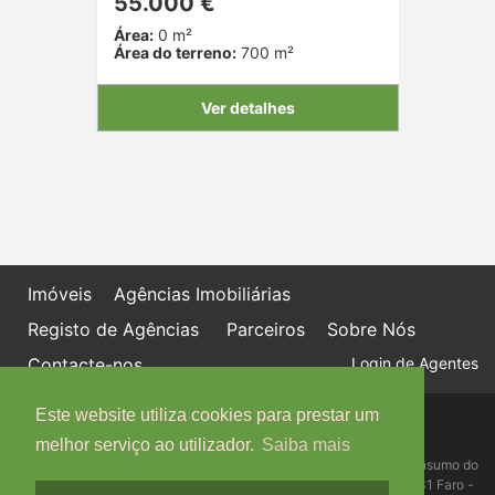
55.000 €
Área:
0 m²
Área do terreno:
700 m²
Ver detalhes
Imóveis
Agências Imobiliárias
Registo de Agências
Parceiros
Sobre Nós
Contacte-nos
Login de Agentes
Este website utiliza cookies para prestar um
Política de proteção de dados
Livro de Reclamações online
melhor serviço ao utilizador.
Saiba mais
Centro de Informação, Mediação e Arbitragem de Conflitos de Consumo do
Algarve - Edifício Ninho de Empresas, Estrada da Penha, 8005-131 Faro -