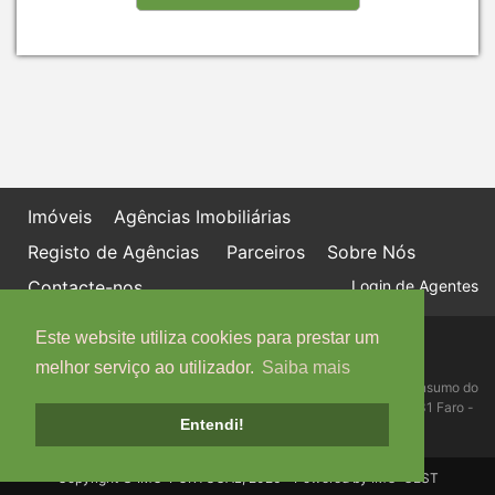
Imóveis
Agências Imobiliárias
Registo de Agências
Parceiros
Sobre Nós
Contacte-nos
Login de Agentes
Este website utiliza cookies para prestar um
Política de proteção de dados
Livro de Reclamações online
melhor serviço ao utilizador.
Saiba mais
Centro de Informação, Mediação e Arbitragem de Conflitos de Consumo do
Algarve - Edifício Ninho de Empresas, Estrada da Penha, 8005-131 Faro -
Entendi!
Telefone: 289 823 135 cimaal@mail.telepac.pt
Copyright © IMO-PORTUGAL, 2026 - Powered by
IMO-GEST