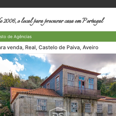
 2006, o local para procurar casa em Portugal
sto de Agências
ra venda, Real, Castelo de Paiva, Aveiro