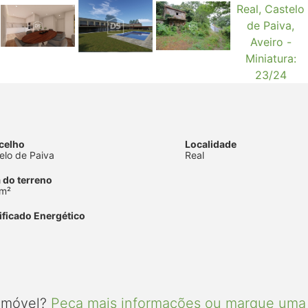
celho
Localidade
elo de Paiva
Real
 do terreno
 m²
ificado Energético
 imóvel?
Peça mais informações ou marque uma 