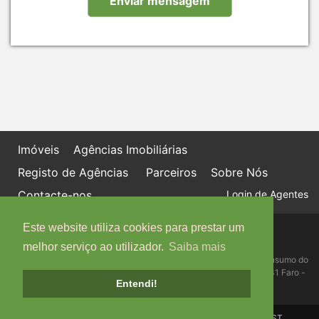
Imóveis
Agências Imobiliárias
Registo de Agências
Parceiros
Sobre Nós
Contacte-nos
Login de Agentes
Este website utiliza cookies para prestar um
Política de proteção de dados
Livro de Reclamações online
melhor serviço ao utilizador.
Saiba mais
Centro de Informação, Mediação e Arbitragem de Conflitos de Consumo do
Algarve - Edifício Ninho de Empresas, Estrada da Penha, 8005-131 Faro -
Entendi!
Telefone: 289 823 135 cimaal@mail.telepac.pt
Copyright © IMO-PORTUGAL, 2026 - Powered by
IMO-GEST