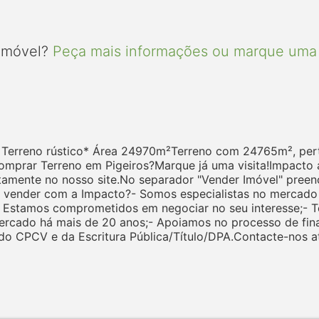
 imóvel?
Peça mais informações ou marque uma 
.* Terreno rústico* Área 24970m²Terreno com 24765m², per
omprar Terreno em Pigeiros?Marque já uma visita!Impacto a
tamente no nosso site.No separador "Vender Imóvel" preen
 vender com a Impacto?- Somos especialistas no mercado i
 Estamos comprometidos em negociar no seu interesse;- Te
ercado há mais de 20 anos;- Apoiamos no processo de fi
 CPCV e da Escritura Pública/Título/DPA.Contacte-nos atr