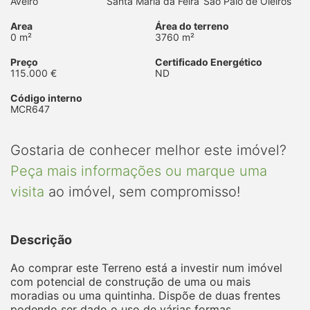
Aveiro
Santa Maria da Feira
São Paio de Oleiros
Area
Área do terreno
0 m²
3760 m²
Preço
Certificado Energético
115.000 €
ND
Código interno
MCR647
Gostaria de conhecer melhor este imóvel?
Peça mais informações ou marque uma
visita
ao imóvel, sem compromisso!
Descrição
Ao comprar este Terreno está a investir num imóvel
com potencial de construção de uma ou mais
moradias ou uma quintinha. Dispõe de duas frentes
podendo ser dado o uso de várias formas.