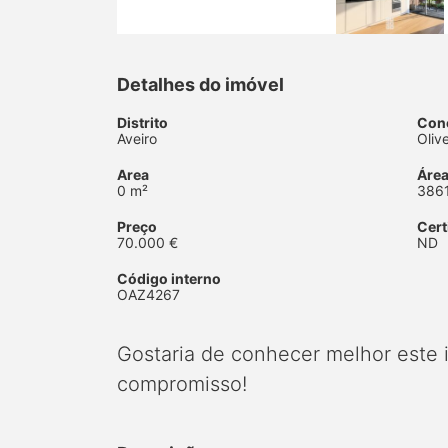
Detalhes do imóvel
Distrito
Con
Aveiro
Oliv
Area
Área
0 m²
386
Preço
Cert
70.000 €
ND
Código interno
OAZ4267
Gostaria de conhecer melhor este
compromisso!