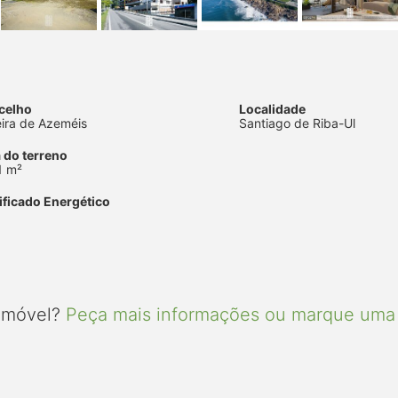
celho
Localidade
eira de Azeméis
Santiago de Riba-Ul
 do terreno
1 m²
ificado Energético
 imóvel?
Peça mais informações ou marque uma 