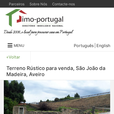
Parceiros
Sobre Nós
Contacte-nos
Desde 2006, o local para procurar casa em Portugal
Português
English
MENU
«Voltar
Terreno Rústico para venda, São João da
Madeira, Aveiro