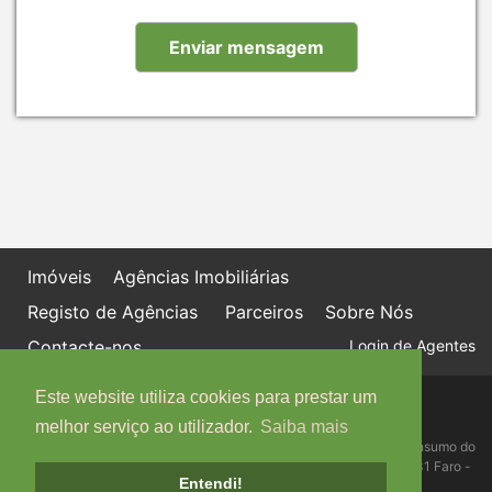
Imóveis
Agências Imobiliárias
Registo de Agências
Parceiros
Sobre Nós
Contacte-nos
Login de Agentes
Este website utiliza cookies para prestar um
Política de proteção de dados
Livro de Reclamações online
melhor serviço ao utilizador.
Saiba mais
Centro de Informação, Mediação e Arbitragem de Conflitos de Consumo do
Algarve - Edifício Ninho de Empresas, Estrada da Penha, 8005-131 Faro -
Entendi!
Telefone: 289 823 135 cimaal@mail.telepac.pt