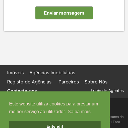
Imóveis
Agências Imobiliárias
Registo de Agências
Parceiros
Sobre Nós
Contacte-nos
Login de Agentes
Este website utiliza cookies para prestar um
Política de proteção de dados
Livro de Reclamações online
melhor serviço ao utilizador.
Saiba mais
Centro de Informação, Mediação e Arbitragem de Conflitos de Consumo do
Algarve - Edifício Ninho de Empresas, Estrada da Penha, 8005-131 Faro -
Entendi!
Telefone: 289 823 135 cimaal@mail.telepac.pt