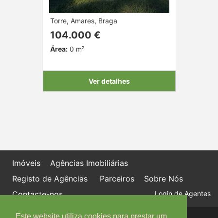
Torre, Amares, Braga
104.000 €
Área:
0 m²
Ver detalhes
Imóveis
Agências Imobiliárias
Registo de Agências
Parceiros
Sobre Nós
Contacte-nos
Login de Agentes
Este website utiliza cookies para prestar um
Política de proteção de dados