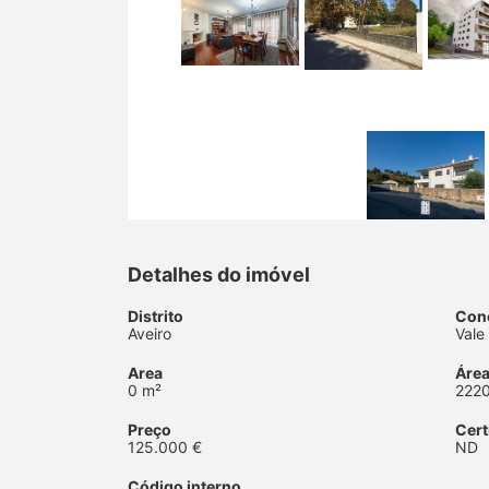
Detalhes do imóvel
Distrito
Con
Aveiro
Vale
Area
Área
0 m²
222
Preço
Cert
125.000 €
ND
Código interno