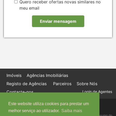
Quero receber ofertas novas similares no
meu email
Imóveis
Agências Imobiliárias
Registo de Agências
Parceiros
Sobre Nós
Contacte-nos
Login de Agentes
Este website utiliza cookies para prestar um
Política de proteção de dados
Livro de Reclamações online
melhor serviço ao utilizador.
Saiba mais
Centro de Informação, Mediação e Arbitragem de Conflitos de Consumo do