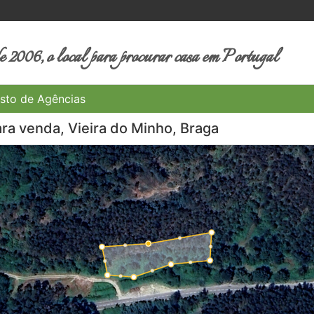
 2006, o local para procurar casa em Portugal
sto de Agências
ra venda, Vieira do Minho, Braga