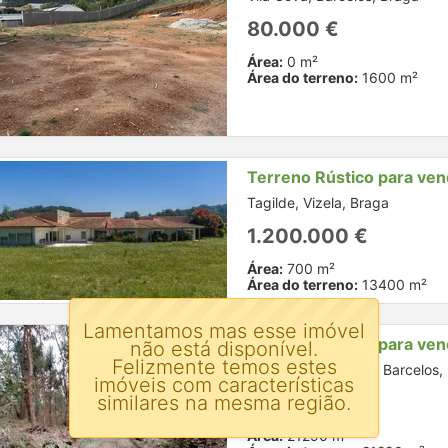
80.000 €
Área:
0 m²
Área do terreno:
1600 m²
Terreno Rústico para ve
Tagilde, Vizela, Braga
1.200.000 €
Área:
700 m²
Área do terreno:
13400 m²
Lamentamos mas esse imóvel
Terreno Rústico para ve
não está disponível.
Felizmente temos estes
Silveiros e Rio Covo, Barcelos,
imóveis com características
similares na mesma região.
95.000 €
Área:
21290 m²