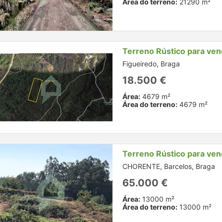
Área do terreno:
21290 m²
Terreno Rústico para ve
Figueiredo, Braga
18.500 €
Área:
4679 m²
Área do terreno:
4679 m²
Terreno Rústico para ve
CHORENTE, Barcelos, Braga
65.000 €
Área:
13000 m²
Área do terreno:
13000 m²