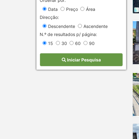
Ordenar por:
Data
Preço
Área
Direcção:
Descendente
Ascendente
N.º de resultados p/ página:
15
30
60
90
Iniciar Pesquisa