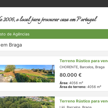
 2006, o local para procurar casa em Portugal
sto de Agências
o em Braga
Terreno Rústico para ve
CHORENTE, Barcelos, Braga
80.000 €
Área:
4056 m²
Área do terreno:
4056 m²
Terreno Rústico para ve
Lijó, Barcelos, Braga