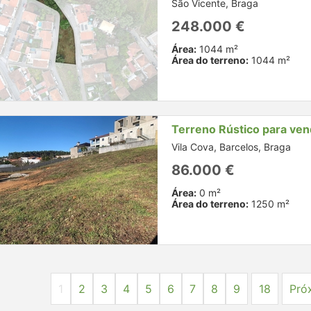
São Vicente, Braga
248.000 €
Área:
1044 m²
Área do terreno:
1044 m²
Terreno Rústico para ve
Vila Cova, Barcelos, Braga
86.000 €
Área:
0 m²
Área do terreno:
1250 m²
1
2
3
4
5
6
7
8
9
18
Pró