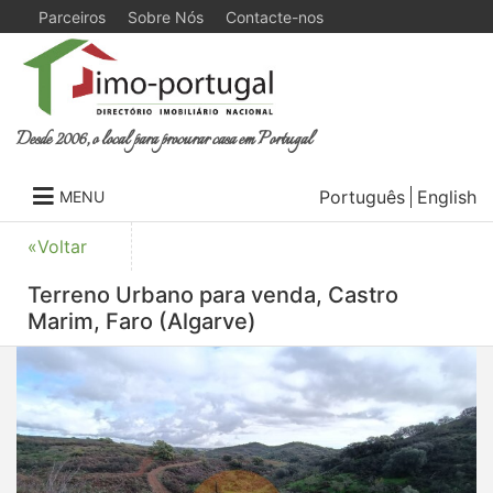
Parceiros
Sobre Nós
Contacte-nos
Desde 2006, o local para procurar casa em Portugal
Português
English
MENU
«Voltar
Terreno Urbano para venda, Castro
Marim, Faro (Algarve)