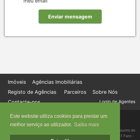
meu email
Imóveis
Agências Imobiliárias
Registo de Agências
Parceiros
Sobre Nós
Contacte-nos
Login de Agentes
Este website utiliza cookies para prestar um
Política de proteção de dados
Livro de Reclamações online
melhor serviço ao utilizador.
Saiba mais
Centro de Informação, Mediação e Arbitragem de Conflitos de Consumo do
Algarve - Edifício Ninho de Empresas, Estrada da Penha, 8005-131 Faro -