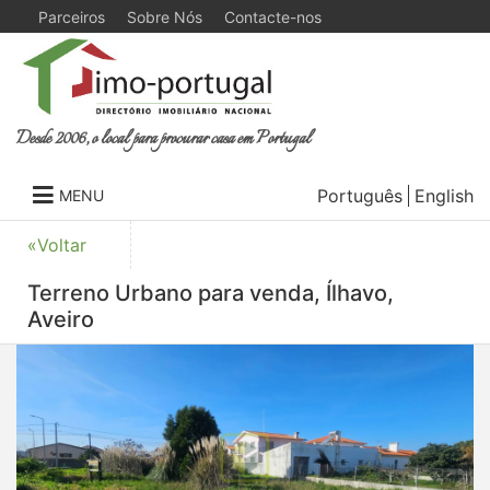
Parceiros
Sobre Nós
Contacte-nos
Desde 2006, o local para procurar casa em Portugal
Português
English
MENU
«Voltar
Terreno Urbano para venda, Ílhavo,
Aveiro