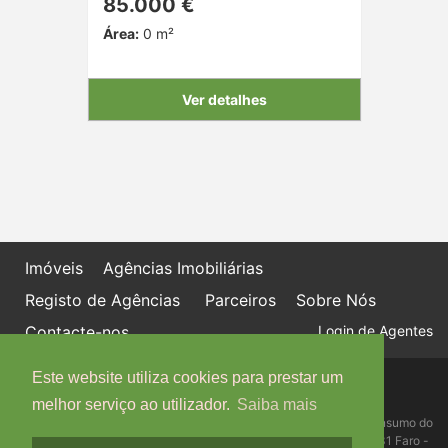
85.000 €
Área:
0 m²
Ver detalhes
Imóveis
Agências Imobiliárias
Registo de Agências
Parceiros
Sobre Nós
Contacte-nos
Login de Agentes
Este website utiliza cookies para prestar um
Política de proteção de dados
Livro de Reclamações online
melhor serviço ao utilizador.
Saiba mais
Centro de Informação, Mediação e Arbitragem de Conflitos de Consumo do
Algarve - Edifício Ninho de Empresas, Estrada da Penha, 8005-131 Faro -