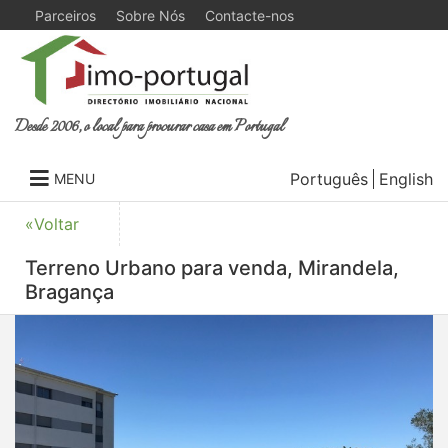
Parceiros
Sobre Nós
Contacte-nos
Desde 2006, o local para procurar casa em Portugal
Português
English
MENU
«Voltar
Terreno Urbano para venda, Mirandela,
Bragança