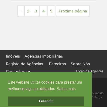
1
2
3
4
5
Próxima página
Imóveis
Agências Imobiliárias
Registo de Agências
Parceiros
Sobre Nós
Contacte-nos
Login de Agentes
Este website utiliza cookies para prestar um
Política de proteção de dados
Livro de Reclamações online
melhor serviço ao utilizador.
Saiba mais
Centro de Informação, Mediação e Arbitragem de Conflitos de Consumo do
Algarve - Edifício Ninho de Empresas, Estrada da Penha, 8005-131 Faro -
Entendi!
Telefone: 289 823 135 cimaal@mail.telepac.pt