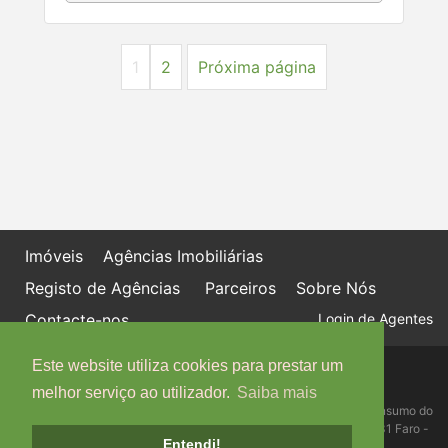
1
2
Próxima página
Imóveis
Agências Imobiliárias
Registo de Agências
Parceiros
Sobre Nós
Contacte-nos
Login de Agentes
Este website utiliza cookies para prestar um
Política de proteção de dados
Livro de Reclamações online
melhor serviço ao utilizador.
Saiba mais
Centro de Informação, Mediação e Arbitragem de Conflitos de Consumo do
Algarve - Edifício Ninho de Empresas, Estrada da Penha, 8005-131 Faro -
Entendi!
Telefone: 289 823 135 cimaal@mail.telepac.pt