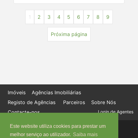
1
2
3
4
5
6
7
8
9
Próxima página
Imóveis
Agências Imobiliárias
Registo de Agências
Parceiros
Sobre Nós
Contacte-nos
Login de Agentes
Este website utiliza cookies para prestar um
Política de proteção de dados
Livro de Reclamações online
melhor serviço ao utilizador.
Saiba mais