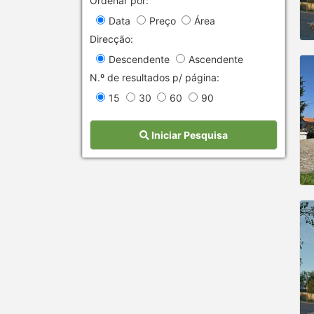
Ordenar por:
Data
Preço
Área
Direcção:
Descendente
Ascendente
N.º de resultados p/ página:
15
30
60
90
Iniciar Pesquisa