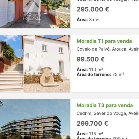
295.000 €
Área:
3 m²
Moradia T1 para venda
Covelo de Paivó, Arouca, Avei
99.500 €
Área:
110 m²
Área do terreno:
75 m²
Moradia T3 para venda
Cedrim, Sever do Vouga, Aveir
299.700 €
Área:
115 m²
Área do terreno:
390 m²