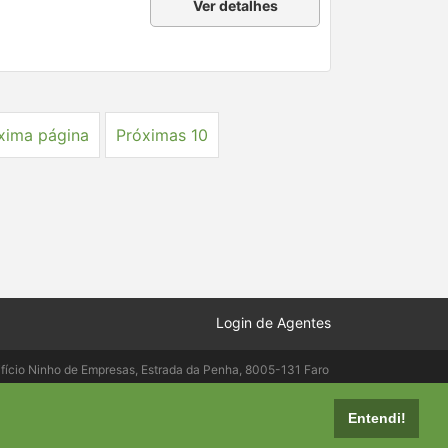
Ver detalhes
xima página
Próximas 10
Login de Agentes
ifício Ninho de Empresas, Estrada da Penha, 8005-131 Faro
elepac.pt
Entendi!