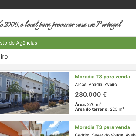
 2006, o local para procurar casa em Portugal
sto de Agências
iro
Moradia T3 para venda
Arcos, Anadia, Aveiro
280.000 €
Área:
270 m²
Área do terreno:
220 m²
Moradia T3 para venda
Cedrim, Sever do Vouga, Aveir