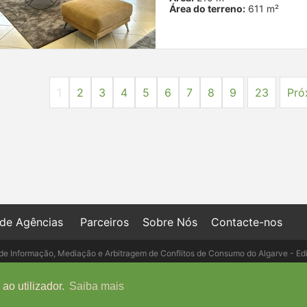
Área do terreno:
611 m²
1
2
3
4
5
6
7
8
9
23
Pró
 de Agências
Parceiros
Sobre Nós
Contacte-nos
de Informação, Mediação e Arbitragem de Conflitos de Consumo do Algarve - Ed
- Telefone: 289 823 135 cimaal@mail.t
ao utilizador.
Saiba mais
Copyright © IMO-PORTUGAL, 2026 - Powered by
IMO-GEST