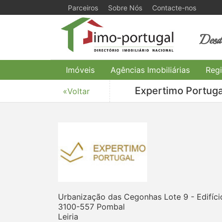
Parceiros
Sobre Nós
Contacte-nos
Desde
Imóveis
Agências Imobiliárias
Regi
Expertimo Portug
«Voltar
Urbanização das Cegonhas Lote 9 - Edifíci
3100-557 Pombal
Leiria