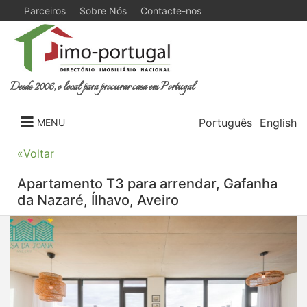
Parceiros
Sobre Nós
Contacte-nos
Desde 2006, o local para procurar casa em Portugal
Português
English
MENU
«Voltar
Apartamento T3 para arrendar, Gafanha
da Nazaré, Ílhavo, Aveiro