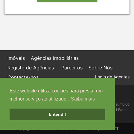
Imóveis
Agências Imobiliárias
Registo de Agências
Parceiros
Sobre Nós
Contacte-nos
Login de Agentes
Este website utiliza cookies para prestar um
Política de proteção de dados
Livro de Reclamações online
melhor serviço ao utilizador.
Saiba mais
Centro de Informação, Mediação e Arbitragem de Conflitos de Consumo do
Algarve - Edifício Ninho de Empresas, Estrada da Penha, 8005-131 Faro -
Entendi!
Telefone: 289 823 135 cimaal@mail.telepac.pt
Copyright © IMO-PORTUGAL, 2026 - Powered by
IMO-GEST