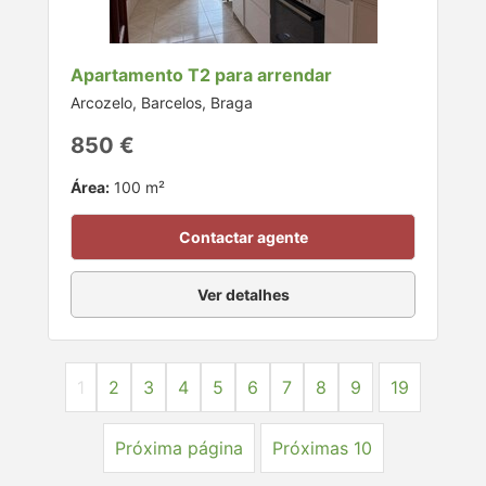
Apartamento T2 para arrendar
Arcozelo, Barcelos, Braga
850 €
Área:
100 m²
Contactar agente
Ver detalhes
1
2
3
4
5
6
7
8
9
19
Próxima página
Próximas 10