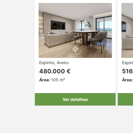
Espinho, Aveiro
Espin
480.000 €
516
Área:
105 m²
Área:
Ver detalhes