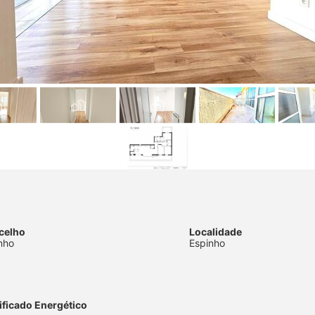
celho
Localidade
nho
Espinho
ificado Energético