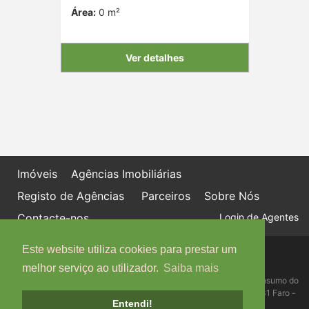
Área:
0 m²
Ver detalhes
Imóveis
Agências Imobiliárias
Registo de Agências
Parceiros
Sobre Nós
Contacte-nos
Login de Agentes
Este website utiliza cookies para prestar um
Política de proteção de dados
Livro de Reclamações online
melhor serviço ao utilizador.
Saiba mais
Centro de Informação, Mediação e Arbitragem de Conflitos de Consumo do
Algarve - Edifício Ninho de Empresas, Estrada da Penha, 8005-131 Faro -
Entendi!
Telefone: 289 823 135 cimaal@mail.telepac.pt