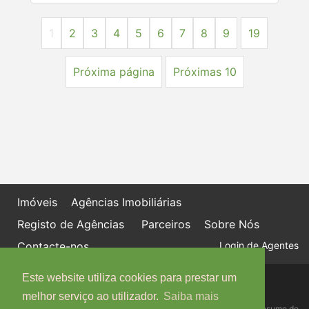
1
2
3
4
5
6
7
8
9
19
Próxima página
Próximas 10
Imóveis
Agências Imobiliárias
Registo de Agências
Parceiros
Sobre Nós
Contacte-nos
Login de Agentes
Este website utiliza cookies para prestar um
Política de proteção de dados
Livro de Reclamações online
melhor serviço ao utilizador.
Saiba mais
Centro de Informação, Mediação e Arbitragem de Conflitos de Consumo do