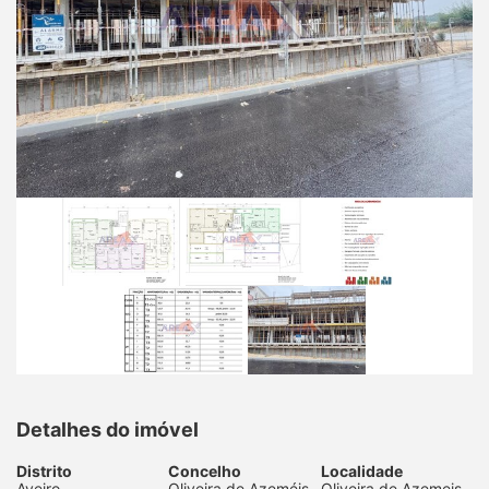
Detalhes do imóvel
Distrito
Concelho
Localidade
Aveiro
Oliveira de Azeméis
Oliveira de Azemeis