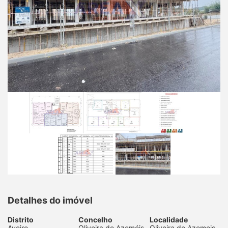
Detalhes do imóvel
Distrito
Concelho
Localidade
Aveiro
Oliveira de Azeméis
Oliveira de Azemeis