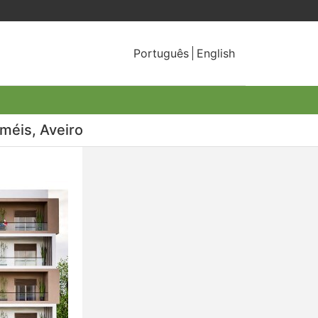
Português
English
méis, Aveiro