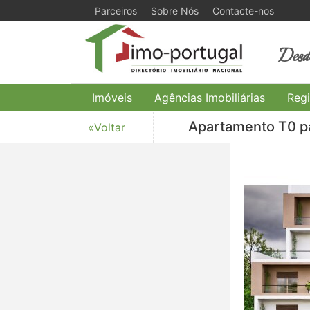
Parceiros
Sobre Nós
Contacte-nos
Desde
Imóveis
Agências Imobiliárias
Regi
Apartamento T0 pa
«Voltar