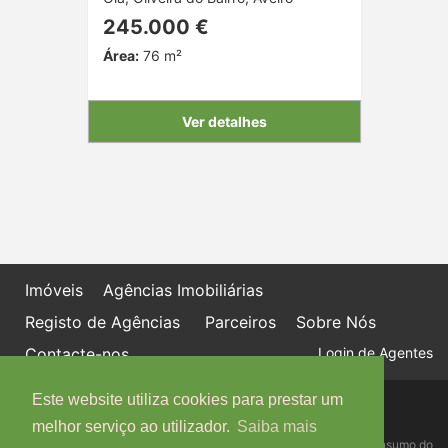
245.000 €
Área:
76 m²
Ver detalhes
Imóveis
Agências Imobiliárias
Registo de Agências
Parceiros
Sobre Nós
Contacte-nos
Login de Agentes
Este website utiliza cookies para prestar um
Política de proteção de dados
Livro de Reclamações online
melhor serviço ao utilizador.
Saiba mais
Centro de Informação, Mediação e Arbitragem de Conflitos de Consumo do