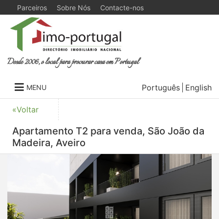
Parceiros
Sobre Nós
Contacte-nos
Desde 2006, o local para procurar casa em Portugal
Português
English
MENU
«Voltar
Apartamento T2 para venda, São João da
Madeira, Aveiro