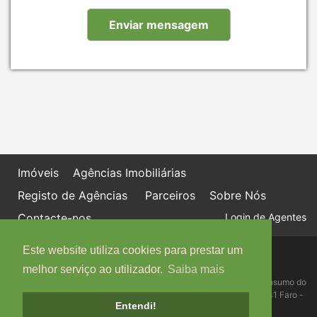
Imóveis
Agências Imobiliárias
Registo de Agências
Parceiros
Sobre Nós
Contacte-nos
Login de Agentes
Este website utiliza cookies para prestar um
Política de proteção de dados
Livro de Reclamações online
melhor serviço ao utilizador.
Saiba mais
Centro de Informação, Mediação e Arbitragem de Conflitos de Consumo do
Algarve - Edifício Ninho de Empresas, Estrada da Penha, 8005-131 Faro -
Entendi!
Telefone: 289 823 135 cimaal@mail.telepac.pt