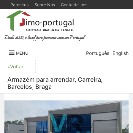
Parceiros
Sobre Nós
Contacte-nos
Desde 2006, o local para procurar casa em Portugal
Português
English
MENU
«Voltar
Armazém para arrendar, Carreira,
Barcelos, Braga